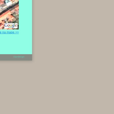
ie na mape >>
slavdesign