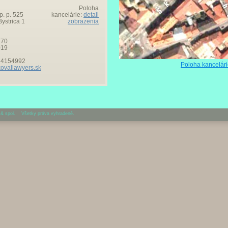
Poloha
. p. 525
kancelárie:
detail
ystrica 1
zobrazenia
770
019
8 4154992
Poloha kancelár
ovallawyers.sk
 spol. Všetky práva vyhradené.