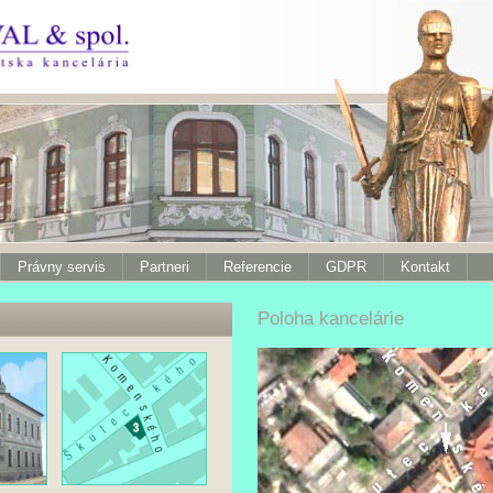
Právny servis
Partneri
Referencie
GDPR
Kontakt
Poloha kancelárie