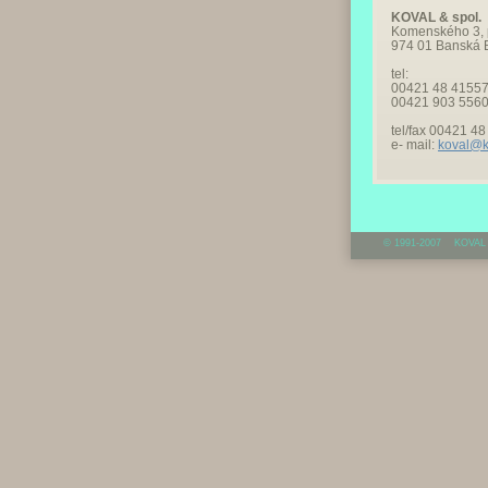
KOVAL & spol.
Komenského 3, p
974 01 Banská B
tel:
00421 48 4155
00421 903 556
tel/fax 00421 4
e- mail:
koval@k
© 1991-2007 KOVAL &