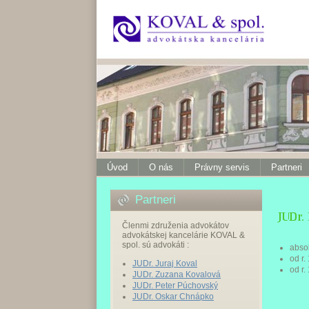
Úvod
O nás
Právny servis
Partneri
Partneri
Členmi združenia advokátov
advokátskej kancelárie KOVAL &
spol. sú advokáti :
absol
od r.
JUDr. Juraj Koval
od r.
JUDr. Zuzana Kovalová
JUDr. Peter Púchovský
JUDr. Oskar Chnápko