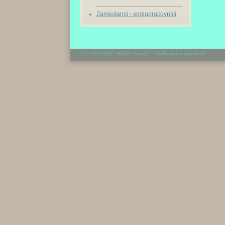
Zamestanci - spolupracovníci
© 1991-2007 KOVAL & spol. Všetky práva vyhradené.